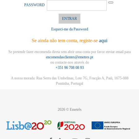
PASSWORD
ENTRAR
Esqueci-me da Password
Se ainda não tem conta, registe-se
aqui
Se pretende fazer encomenda direta sem abrir uma conta por favor enviar email para
encomendasclientes@emetres.pt
ou contacte-nos através do
+351 96 708 08 93
A nossa morada: Rua Serra das Umbelinas, Lote 7G, Fracção A, Paiã, 1675-088
Pontinha, Portugal
2026 © Emetrês