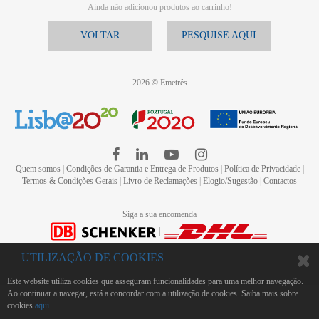
Ainda não adicionou produtos ao carrinho!
VOLTAR
PESQUISE AQUI
2026 © Emetrês
Quem somos
|
Condições de Garantia e Entrega de Produtos
|
Política de Privacidade
|
Termos & Condições Gerais
|
Livro de Reclamações
|
Elogio/Sugestão
|
Contactos
Siga a sua encomenda
|
UTILIZAÇÃO DE COOKIES
Este website utiliza cookies que asseguram funcionalidades para uma melhor navegação.
Ao continuar a navegar, está a concordar com a utilização de cookies. Saiba mais sobre
cookies
aqui
.