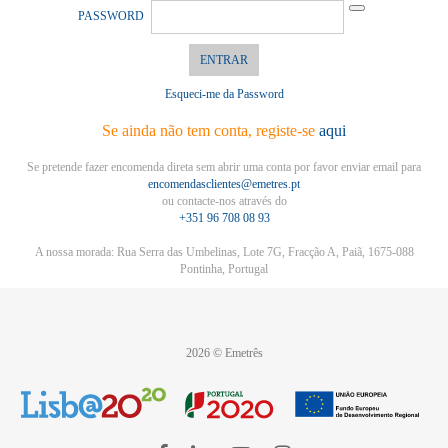
PASSWORD
ENTRAR
Esqueci-me da Password
Se ainda não tem conta, registe-se
aqui
Se pretende fazer encomenda direta sem abrir uma conta por favor enviar email para
encomendasclientes@emetres.pt
ou contacte-nos através do
+351 96 708 08 93
A nossa morada: Rua Serra das Umbelinas, Lote 7G, Fracção A, Paiã, 1675-088
Pontinha, Portugal
2026 © Emetrês