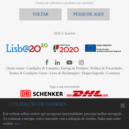
Ainda não adicionou produtos ao carrinho!
VOLTAR
PESQUISE AQUI
2026 © Emetrês
Quem somos
|
Condições de Garantia e Entrega de Produtos
|
Política de Privacidade
|
Termos & Condições Gerais
|
Livro de Reclamações
|
Elogio/Sugestão
|
Contactos
Siga a sua encomenda
|
UTILIZAÇÃO DE COOKIES
Este website utiliza cookies que asseguram funcionalidades para uma melhor navegação.
Ao continuar a navegar, está a concordar com a utilização de cookies. Saiba mais sobre
cookies
aqui
.