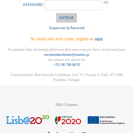
PASSWORD
ENTRAR
Esqueci-me da Password
Se ainda não tem conta, registe-se
aqui
Se pretende fazer encomenda direta sem abrir uma conta por favor enviar email para
encomendasclientes@emetres.pt
ou contacte-nos através do
+351 96 708 08 93
A nossa morada: Rua Serra das Umbelinas, Lote 7G, Fracção A, Paiã, 1675-088
Pontinha, Portugal
2026 © Emetrês